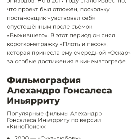
эпизодов. Но в 2017 году стало известно,
что проект был отложен, поскольку
постановщик чувствовал себя
опустошённым после съёмок
«Выжившего». В этот период он снял
короткометражку «Плоть и песок»,
которая принесла ему очередной «Оскар»
за особые достижения в кинематографе.
Фильмография
Алехандро Гонсалеса
Иньярриту
Популярные фильмы Алехандро
Гонсалеса Иньярриту по версии
«КиноПоиск»:
2000 —
«Сука-любовь»