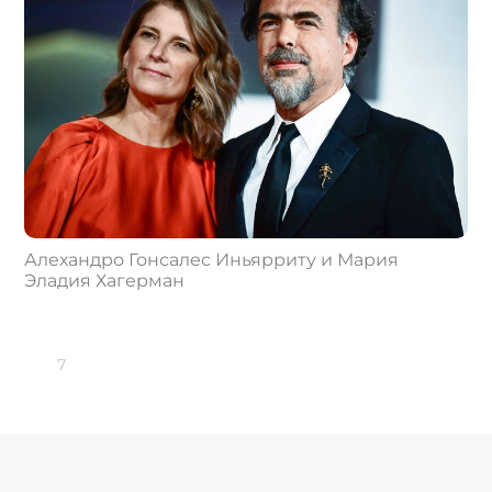
Алехандро Гонсалес Иньярриту и Мария
Эладия Хагерман
7