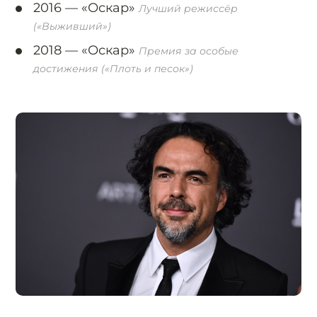
2016 —
«Оскар»
Лучший режиссёр
(«Выживший»)
2018 —
«Оскар»
Премия за особые
достижения («Плоть и песок»)