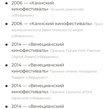
2006 —
«Каннский
кинофестиваль»
Лучший режиссёр
(«Вавилон»)
2006 —
«Каннский кинофестиваль»
Приз
экуменического (христианского) жюри
(«Вавилон»)
2014 —
«Венецианский
кинофестиваль»
Премия Future Film Festival
Digital Award («Бёрдмэн»)
2014 —
«Венецианский
кинофестиваль»
Премия имени Назарено
Таддеи («Бёрдмэн»)
2014 —
«Венецианский
кинофестиваль»
Премия Leoncino d"Oro
Agiscuola («Бёрдмэн»)
2014 —
«Венецианский