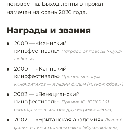
неизвестна. Выход ленты в прокат
намечен на осень 2026 года.
Награды и звания
2000 —
«Каннский
кинофестиваль»
Награда от прессы («Сука-
любовь»)
2000 —
«Каннский
кинофестиваль»
Премия молодых
кинокритиков — лучший фильм («Сука-любовь»)
2002 —
«Венецианский
кинофестиваль»
Премия ЮНЕСКО («11
сентября» — в составе других режиссёров)
2002 —
«Британская академия»
Лучший
фильм на иностранном языке («Сука-любовь»)