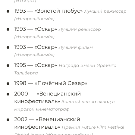
(«Птица»)
1993 —
«Золотой глобус»
Лучший режиссёр
(«Непрощённый»)
1993 —
«Оскар»
Лучший режиссёр
(«Непрощённый»)
1993 —
«Оскар»
Лучший фильм
(«Непрощённый»)
1995 —
«Оскар»
Награда имени Ирвинга
Тальберга
1998 —
«Почётный Сезар»
2000 —
«Венецианский
кинофестиваль»
Золотой лев за вклад в
мировой кинематограф
2002 —
«Венецианский
кинофестиваль»
Премия Future Film Festival
Digital Award («Кровавая работа»)