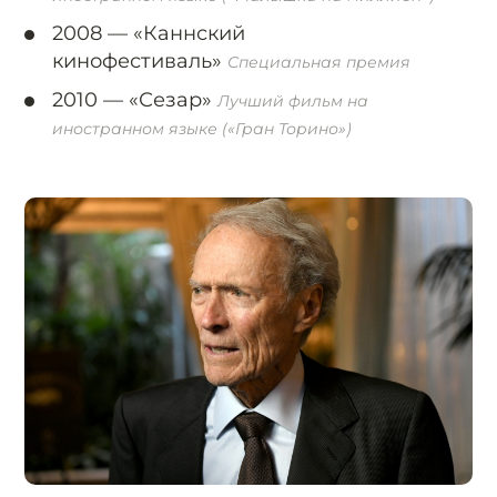
2008 —
«Каннский
кинофестиваль»
Специальная премия
2010 —
«Сезар»
Лучший фильм на
иностранном языке («Гран Торино»)