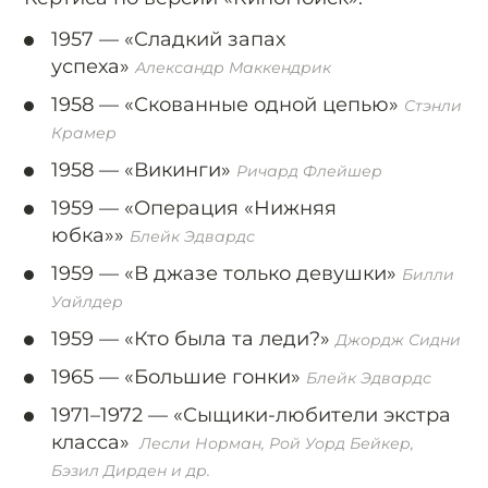
1957 —
«Сладкий запах
успеха»
Александр Маккендрик
1958 —
«Скованные одной цепью»
Стэнли
Крамер
1958 —
«Викинги»
Ричард Флейшер
1959 —
«Операция «Нижняя
юбка»»
Блейк Эдвардс
1959 —
«В джазе только девушки»
Билли
Уайлдер
1959 —
«Кто была та леди?»
Джордж Сидни
1965 —
«Большие гонки»
Блейк Эдвардс
1971–1972 —
«Сыщики-любители экстра
класса»
Лесли Норман, Рой Уорд Бейкер,
Бэзил Дирден и др.