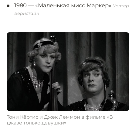
1980 —
«Маленькая мисс Маркер»
Уолтер
Бернстайн
Тони Кёртис и Джек Леммон в фильме «В
джазе только девушки»