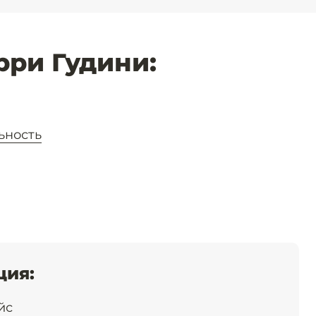
рри Гудини:
ьность
ция:
йс