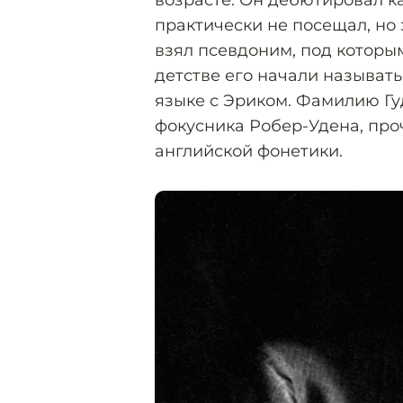
возрасте. Он дебютировал к
практически не посещал, но 
взял псевдоним, под которы
детстве его начали называть
языке с Эриком. Фамилию Гу
фокусника Робер-Удена, про
английской фонетики.