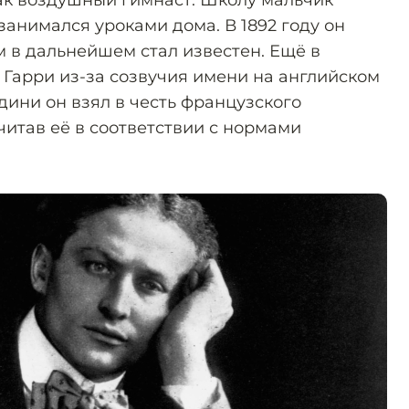
ак воздушный гимнаст. Школу мальчик
занимался уроками дома. В 1892 году он
м в дальнейшем стал известен. Ещё в
 Гарри из-за созвучия имени на английском
дини он взял в честь французского
читав её в соответствии с нормами