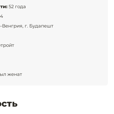
ти:
52 года
74
-Венгрия, г. Будапешт
етройт
ыл женат
ость