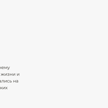
нему
 жизни и
ались на
ких