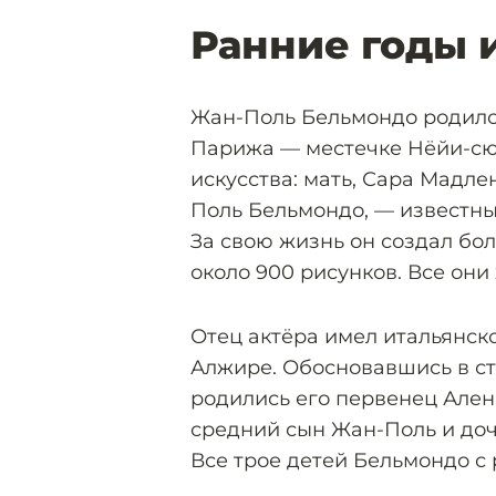
Ранние годы 
Жан-Поль Бельмондо родился
Парижа — местечке Нёйи-сю
искусства: мать, Сара Мадле
Поль Бельмондо, — известн
За свою жизнь он создал бол
около 900 рисунков. Все они
Отец актёра имел итальянск
Алжире. Обосновавшись в ст
родились его первенец Ален
средний сын Жан-Поль и до
Все трое детей Бельмондо с