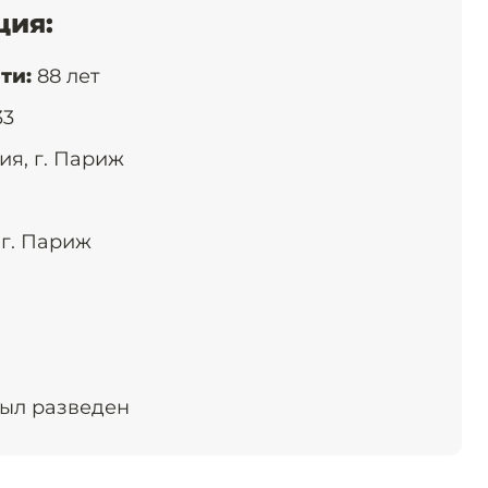
ция:
ти:
88 лет
33
я, г. Париж
г. Париж
ыл разведен