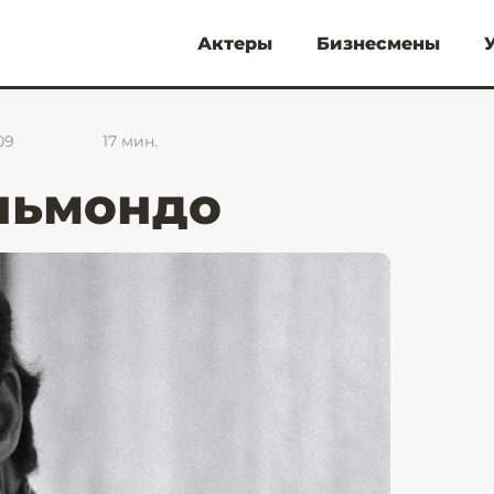
Актеры
Бизнесмены
09
17
мин.
льмондо