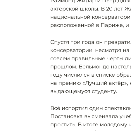
Раймонд Жирар и Пьер Дюкс
актёрской школы. В 20 лет 
национальной консерватории
расположенной в Париже, и п
Спустя три года он преврати
консерватории, несмотря на
совсем правильные черты л
прошлом. Бельмондо настоль
году числился в списке обр
на премию «Лучший актёр»,
выдающемуся студенту.
Всё испортил один спектакль
Постановка высмеивала учеб
простить. В итоге молодому 