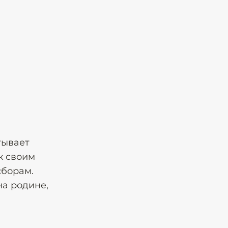
тывает
к своим
сборам.
на родине,